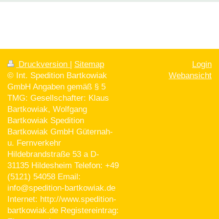
Druckversion
|
Sitemap
Login
© Int. Spedition Bartkowiak
Webansicht
GmbH Angaben gemäß § 5
TMG: Gesellschafter: Klaus
Bartkowiak, Wolfgang
Bartkowiak Spedition
Bartkowiak GmbH Güternah-
u. Fernverkehr
Hildebrandstraße 53 a D-
31135 Hildesheim Telefon: +49
(5121) 54058 Email:
info@spedition-bartkowiak.de
Internet: http://www.spedition-
bartkowiak.de Registereintrag: