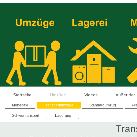
Startseite
Umzüge
Videos
außer der
Möbeltaxi
Transportumzüge
Standardumzug
Pr
Schwertransport
Lagerung
Tran