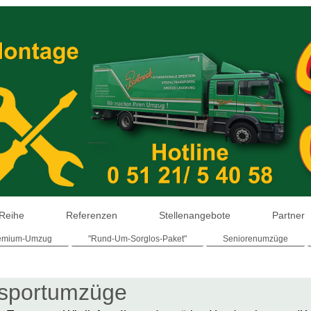
 Reihe
Referenzen
Stellenangebote
Partner
emium-Umzug
"Rund-Um-Sorglos-Paket"
Seniorenumzüge
sportumzüge