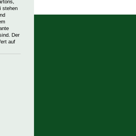
artons,
i stehen
und
dem
ante
sind. Der
ert auf